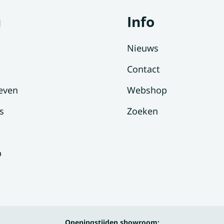
u
Info
Nieuws
Contact
even
Webshop
s
Zoeken
p
Openingstijden showroom: