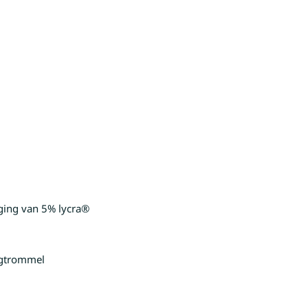
ging van 5% lycra®
oogtrommel